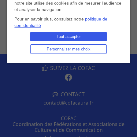
notre site utilise des cookies afin de mesurer l'audience
et analyser la navigation.
En savoir plus
Pour en savoir plus, consultez notre
politique de
confidentialité
Tout accepter
Personnaliser mes choix
SUIVEZ LA COFAC
CONTACT
contact@cofacaura.fr
COFAC
Coordination des Fédérations et Associations de
Culture et de Communication