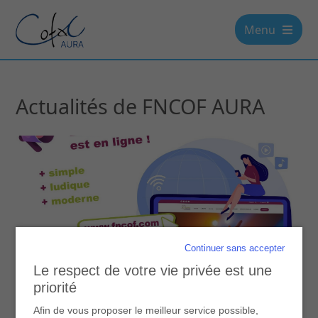
Menu
Actualités de FNCOF AURA
Continuer sans accepter
Le respect de votre vie privée est une
Info de la FNCOF
priorité
FNCOF AURA
Afin de vous proposer le meilleur service possible,