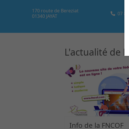
170 route de Bereziat
07 80
01340
JAYAT
L'actualité de
Info de la FNCOF