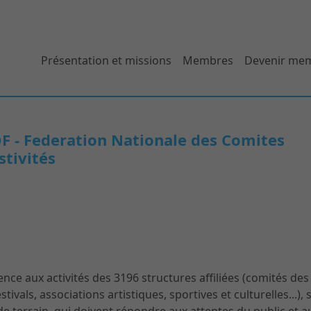
Présentation et missions
Membres
Devenir me
 - Federation Nationale des Comites
stivités
e aux activités des 3196 structures affiliées (comités des fê
ivals, associations artistiques, sportives et culturelles...),