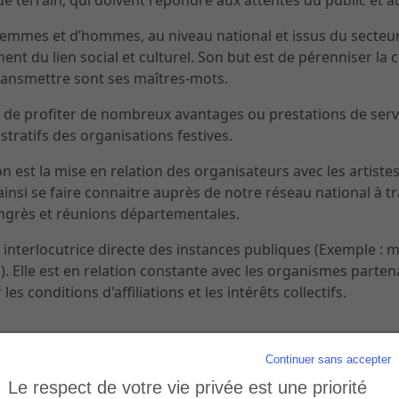
e terrain, qui doivent répondre aux attentes du public et au
femmes et d’hommes, au niveau national et issus du secteur
 du lien social et culturel. Son but est de pérenniser la cul
ransmettre sont ses maîtres-mots.
de profiter de nombreux avantages ou prestations de servic
tratifs des organisations festives.
on est la mise en relation des organisateurs avec les artist
ainsi se faire connaitre auprès de notre réseau national à t
grès et réunions départementales.
interlocutrice directe des instances publiques (Exemple : mi
). Elle est en relation constante avec les organismes partena
les conditions d'affiliations et les intérêts collectifs.
Continuer sans accepter
Le respect de votre vie privée est une priorité