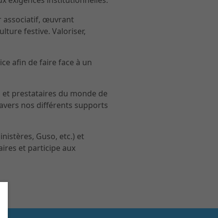
x exigences institutionnelles.
 associatif, œuvrant
ture festive. Valoriser,
e afin de faire face à un
es et prestataires du monde de
ravers nos différents supports
nistères, Guso, etc.) et
ires et participe aux